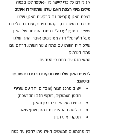
אז קודם כל כדי ליישר קו –
אספר לכן בכמה 
מילים מיהי רצפת האגן שלנו שתתיידדו איתה:
רצפת האגן (נקראת גם קרקעית האגן) שלנו 
מורכבת משרירים, רקמות חיבור, עצבים וכלי דם 
שיוצרים מעין "ערסל" בפתח התחתון של האגן.
מעל ה"ערסל" הזה ממוקמים איברי האגן שלנו – 
שלפוחית השתן עם פתח צינור השתן, הרחם עם 
פתח הנרתיק
המעי הגס עם פתח פי הטבעת.
לרצפת האגן שלנו יש תפקידים רבים וחשובים 
וביניהם:
ייצוב מרכז הגוף (עובדים יחד עם שרירי 
הבטן העמוקים, זוקפי הגב והסרעפת)
שמירה על איברי הבטן והאגן
שליטה בהתאפקות במתן שתן/צואה
תפקוד מיני תקין
רק מהנתונים המעטים האלו ניתן להבין עד כמה 